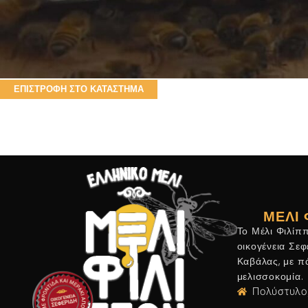
Το καλάθι σας είναι προς
Before proceed to checkout you must add some products to your 
cart. You will find a lot of interesting products on our "Shop" page
ΕΠΙΣΤΡΟΦΉ ΣΤΟ ΚΑΤΆΣΤΗΜΑ
ΜΈΛΙ 
Το Μέλι Φιλίπ
οικογένεια Σε
Καβάλας, με π
μελισσοκομία.
Πολύστυλο