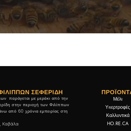
 το παρόν άδειο.
shopping
.
ΦΙΛΙΠΠΩΝ ΣΕΦΕΡΊΔΗ
ΠΡΟΪΌΝΤ
πων παράγεται με μεράκι από την
Μέλι
φερίδη στην περιοχή των Φιλίππων
Υπερτροφές
άνω από 60 χρόνια εμπειρίας στη
Καλλυντικά
HO.RE.CA
, Καβάλα