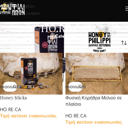
Skip to navigation
Skip to main content
HO.RE.CA
Categories
Αρχική σελίδα
/
HO.RE.CA
ικοινωνία
Επικοινωνία
Honey Sticks
Φυσική Κηρήθρα Μελιού σε
πλαίσιο
HO.RE.CA
Τιμή κατόπιν επικοινωνίας
HO.RE.CA
Τιμή κατόπιν επικοινωνίας