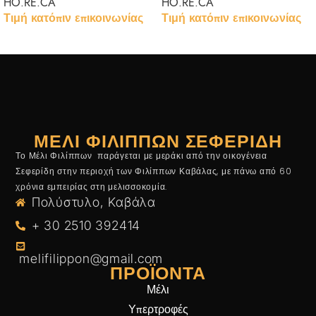
HO.RE.CA
HO.RE.CA
Τιμή κατόπιν επικοινωνίας
Τιμή κατόπιν επικοινωνίας
ΜΈΛΙ ΦΙΛΙΠΠΩΝ ΣΕΦΕΡΊΔΗ
Το Μέλι Φιλίππων παράγεται με μεράκι από την οικογένεια
Σεφερίδη στην περιοχή των Φιλίππων Καβάλας, με πάνω από 60
χρόνια εμπειρίας στη μελισσοκομία.
Πολύστυλο, Καβάλα
+ 30 2510 392414
melifilippon@gmail.com
ΠΡΟΪΌΝΤΑ
Μέλι
Υπερτροφές