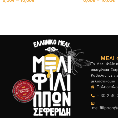
6,00
€
–
10,00
€
6,00
€
–
10,00
€
ΜΈΛΙ 
Το Μέλι Φιλίπ
οικογένεια Σε
Καβάλας, με π
μελισσοκομία.
Πολύστυλο
+ 30 2510
melifilippon