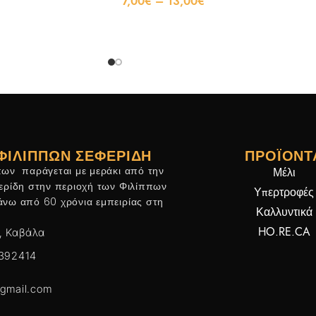
7,00
€
–
13,00
€
ΦΙΛΙΠΠΩΝ ΣΕΦΕΡΊΔΗ
ΠΡΟΪΌΝΤ
πων παράγεται με μεράκι από την
Μέλι
φερίδη στην περιοχή των Φιλίππων
Υπερτροφές
άνω από 60 χρόνια εμπειρίας στη
Καλλυντικά
HO.RE.CA
, Καβάλα
 392414
@gmail.com