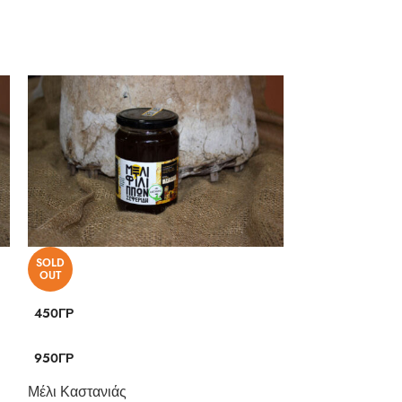
SOLD
SOLD
OUT
OUT
450ΓΡ
450ΓΡ
950ΓΡ
950ΓΡ
Μέλι Καστανιάς
Μέλι Χειλανθώ